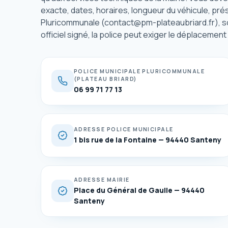
exacte, dates, horaires, longueur du véhicule, pr
Pluricommunale (contact@pm-plateaubriard.fr), soit
officiel signé, la police peut exiger le déplacemen
POLICE MUNICIPALE PLURICOMMUNALE
(PLATEAU BRIARD)
06 99 71 77 13
ADRESSE POLICE MUNICIPALE
1 bis rue de la Fontaine — 94440 Santeny
ADRESSE MAIRIE
Place du Général de Gaulle — 94440
Santeny