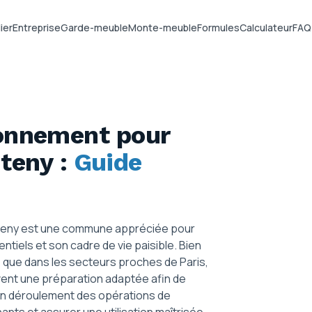
ier
Entreprise
Garde-meuble
Monte-meuble
Formules
Calculateur
FAQ
ionnement pour
nteny
:
Guide
anteny est une commune appréciée pour
tiels et son cadre de vie paisible. Bien
e que dans les secteurs proches de Paris,
ent une préparation adaptée afin de
 bon déroulement des opérations de