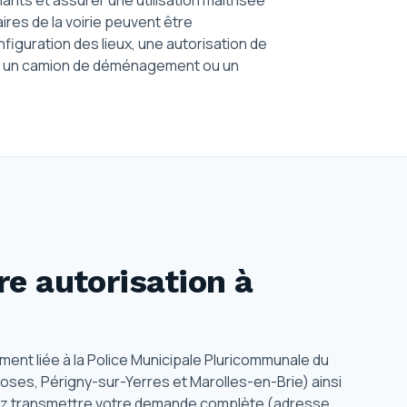
ants et assurer une utilisation maîtrisée
res de la voirie peuvent être
nfiguration des lieux, une autorisation de
er un camion de déménagement ou un
e autorisation
à
ment liée à la Police Municipale Pluricommunale du
oses, Périgny-sur-Yerres et Marolles-en-Brie) ainsi
evez transmettre votre demande complète (adresse