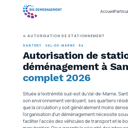
Accueil
Particul
← AUTORISATION DE STATIONNEMENT
SANTENY
·
VAL-DE-MARNE
·
94
Autorisation de stat
déménagement
à Sa
complet 2026
Située à l'extrémité sud-est du Val-de-Marne, S
son environnement verdoyant, ses quartiers résiden
que la circulation y soit généralement moins dens
l'organisation d'un déménagement nécessite souv
faciliter l'accès des véhicules de transport et le