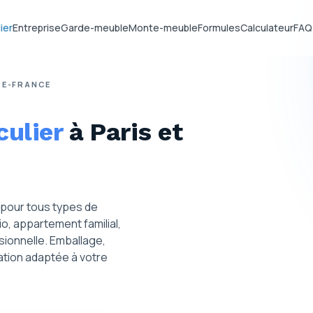
ier
Entreprise
Garde-meuble
Monte-meuble
Formules
Calculateur
FAQ
-DE-FRANCE
culier
à Paris et
 pour tous types de
o, appartement familial,
ionnelle. Emballage,
sation adaptée à votre