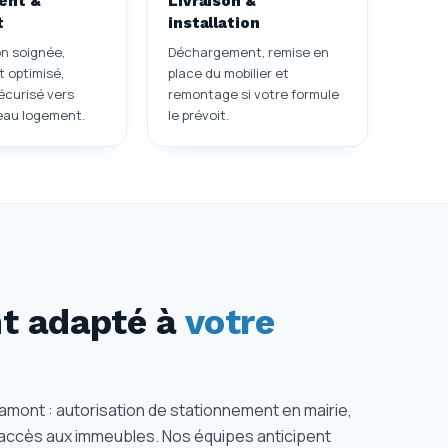
ent &
Livraison &
t
installation
n soignée,
Déchargement, remise en
 optimisé,
place du mobilier et
écurisé vers
remontage si votre formule
eau logement.
le prévoit.
 adapté à
votre
ont : autorisation de stationnement en mairie,
t accès aux immeubles. Nos équipes anticipent