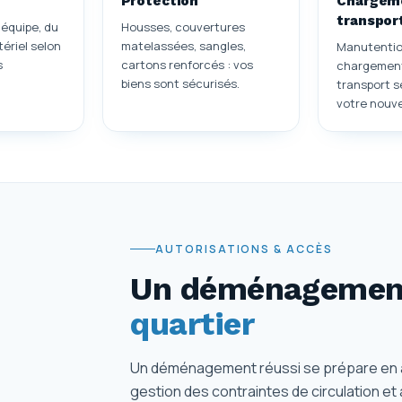
Protection
Chargem
transpor
'équipe, du
Housses, couvertures
ériel selon
matelassées, sangles,
Manutentio
s
cartons renforcés : vos
chargement
biens sont sécurisés.
transport s
votre nouv
AUTORISATIONS & ACCÈS
Un déménagement
quartier
Un déménagement réussi se prépare en am
gestion des contraintes de circulation e