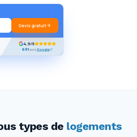
Devis gratuit
4,9
/5
691
avis
Google
us types de
logements