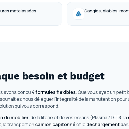
tures matelassées
Sangles, diables, mon
que besoin et budget
us avons conçu
4 formules flexibles
. Que vous ayez un petit 
ouhaitiez nous déléguer l'intégralité de la manutention pour 
solution qui vous correspond.
n du mobilier
, de la literie et de vos écrans (Plasma / LCD), la
t
, le transport en
camion capitonné
et le
déchargement
dans