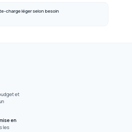
te-charge léger selon besoin
budget et
un
mise en
 les