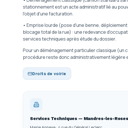
• Déménagement classique (camion standard sans en
stationnement est un acte administratif lié au pou
l'objet d'une facturation.
• Emprise lourde (pose d'une benne, déploiement d
blocage total de la rue) : une redevance d'occupat
services techniques après étude du dossier.
Pour un déménagement particulier classique (un c
procédure reste donc administrativement légère e
Droits de voirie
Services Techniques — Mandres-les-Rose
Mairie Annexe · 4 rue du Général Leclerc