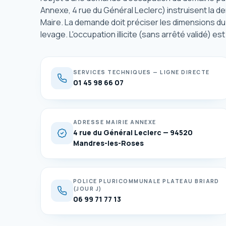
Annexe, 4 rue du Général Leclerc) instruisent la de
Maire. La demande doit préciser les dimensions du
levage. L'occupation illicite (sans arrêté validé) e
SERVICES TECHNIQUES — LIGNE DIRECTE
01 45 98 66 07
ADRESSE MAIRIE ANNEXE
4 rue du Général Leclerc — 94520
Mandres-les-Roses
POLICE PLURICOMMUNALE PLATEAU BRIARD
(JOUR J)
06 99 71 77 13