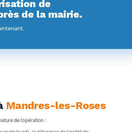
isation de
rès de la mairie.
aintenant.
à
Mandres-les-Roses
ature de l'opération :