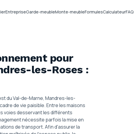
ier
Entreprise
Garde-meuble
Monte-meuble
Formules
Calculateur
FAQ
ionnement pour
ndres-les-Roses
:
est du Val-de-Marne, Mandres-les-
cadre de vie paisible. Entre les maisons
les voies desservant les différents
énagement nécessite parfois la mise en
ations de transport. Afin d'assurer la