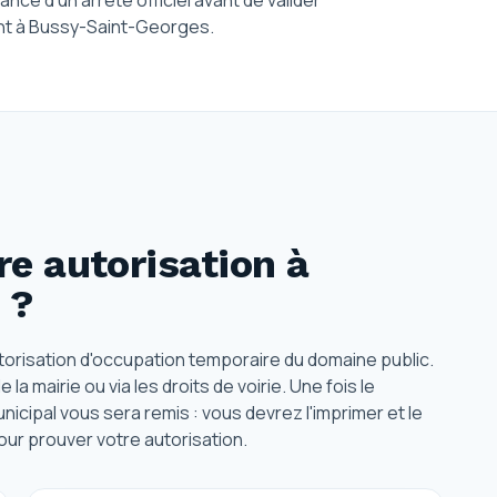
ance d'un arrêté officiel avant de valider
nt à Bussy-Saint-Georges.
e autorisation
à
?
torisation d'occupation temporaire du domaine public.
 mairie ou via les droits de voirie. Une fois le
nicipal vous sera remis : vous devrez l'imprimer et le
pour prouver votre autorisation.