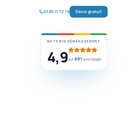
01 85 11 72 79
Devis gratuit
NOTE BIG DÉMÉNAGEMENT
4,9
691
sur
avis Google