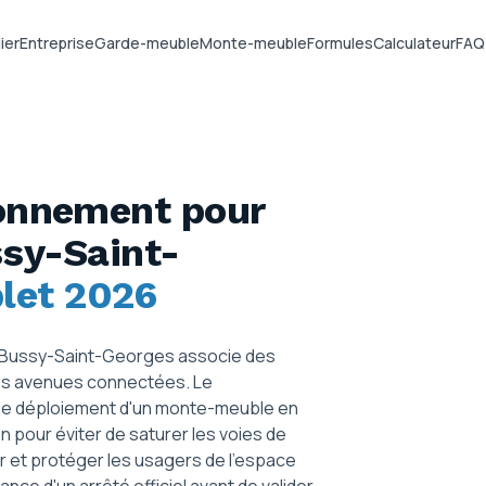
ier
Entreprise
Garde-meuble
Monte-meuble
Formules
Calculateur
FAQ
ionnement pour
sy-Saint-
let 2026
 de Bussy-Saint-Georges associe des
ges avenues connectées. Le
le déploiement d'un monte-meuble en
 pour éviter de saturer les voies de
er et protéger les usagers de l'espace