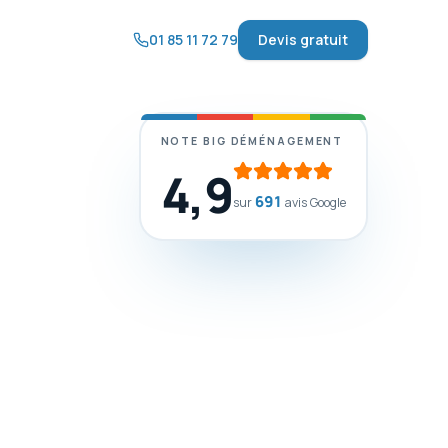
01 85 11 72 79
Devis gratuit
NOTE BIG DÉMÉNAGEMENT
4,9
691
sur
avis Google