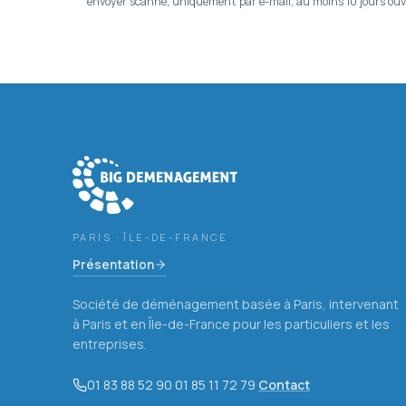
envoyer scanné, uniquement par e-mail, au moins 10 jours ouvré
PARIS · ÎLE-DE-FRANCE
Présentation
Société de déménagement basée à Paris, intervenant
à Paris et en Île-de-France pour les particuliers et les
entreprises.
01 83 88 52 90
·
01 85 11 72 79
·
Contact