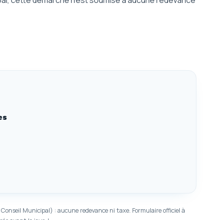
ipal, cette démarche n'est soumise à aucune redevance
es
onseil Municipal) : aucune redevance ni taxe. Formulaire officiel à