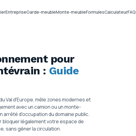
ier
Entreprise
Garde-meuble
Monte-meuble
Formules
Calculateur
FAQ
ionnement pour
ntévrain
:
Guide
 du Val d'Europe, mêle zones modernes et
gement avec un camion ou un monte-
 un arrêté d'occupation du domaine public.
our bloquer légalement votre espace de
e, sans gêner la circulation.