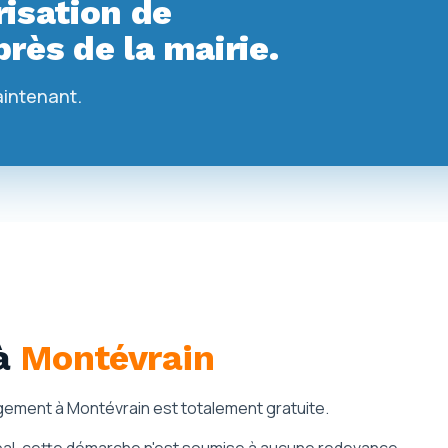
isation de
rès de la mairie.
aintenant.
à
Montévrain
ement à Montévrain est totalement gratuite.