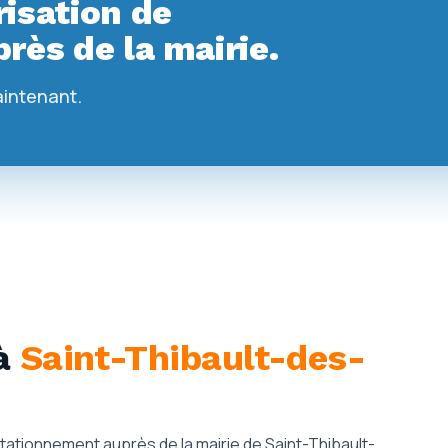
isation de
rès de la mairie.
aintenant.
à
Saint-Thibault-des-
 stationnement auprès de la mairie de Saint-Thibault-