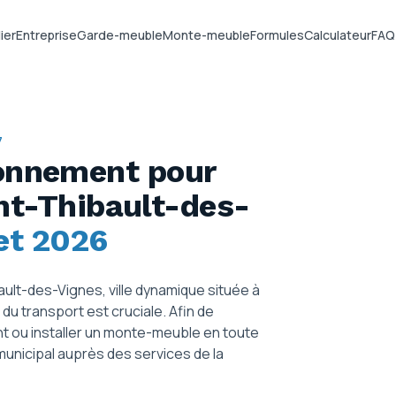
ier
Entreprise
Garde-meuble
Monte-meuble
Formules
Calculateur
FAQ
7
ionnement pour
nt-Thibault-des-
et 2026
lt-des-Vignes, ville dynamique située à
du transport est cruciale. Afin de
 ou installer un monte-meuble en toute
é municipal auprès des services de la