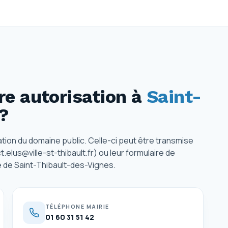
e autorisation
à
Saint-
?
ion du domaine public. Celle-ci peut être transmise
t.elus@ville-st-thibault.fr) ou leur formulaire de
rie de Saint-Thibault-des-Vignes.
TÉLÉPHONE MAIRIE
01 60 31 51 42