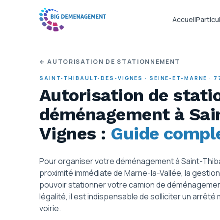
Accueil
Particul
← AUTORISATION DE STATIONNEMENT
SAINT-THIBAULT-DES-VIGNES
·
SEINE-ET-MARNE
·
7
Autorisation de stat
déménagement
à Sai
Vignes
:
Guide compl
Pour organiser votre déménagement à Saint-Thibau
proximité immédiate de Marne-la-Vallée, la gestion 
pouvoir stationner votre camion de déménagement
légalité, il est indispensable de solliciter un arrêt
voirie.