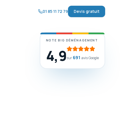
01 85 11 72 79
Devis gratuit
NOTE BIG DÉMÉNAGEMENT
4,9
691
sur
avis Google