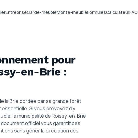
ier
Entreprise
Garde-meuble
Monte-meuble
Formules
Calculateur
FAQ
ionnement pour
ssy-en-Brie
:
e la Brie bordée par sa grande forêt
 essentielle. Si vous prévoyez d'y
ble, la municipalité de Roissy-en-Brie
 document officiel vous garantit des
tions sans gêner la circulation des