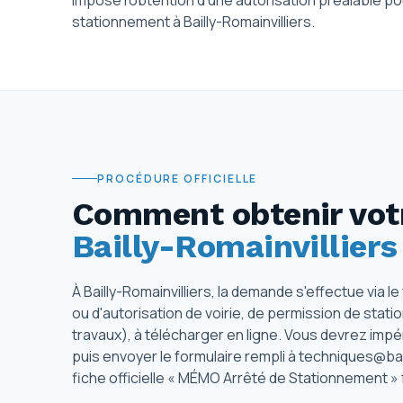
impose l'obtention d'une autorisation préalable 
stationnement à Bailly-Romainvilliers.
PROCÉDURE OFFICIELLE
Comment obtenir votr
Bailly-Romainvilliers
À Bailly-Romainvilliers, la demande s'effectue via
ou d'autorisation de voirie, de permission de stat
travaux), à télécharger en ligne. Vous devrez impér
puis envoyer le formulaire rempli à techniques@baill
fiche officielle « MÉMO Arrêté de Stationnement » fo