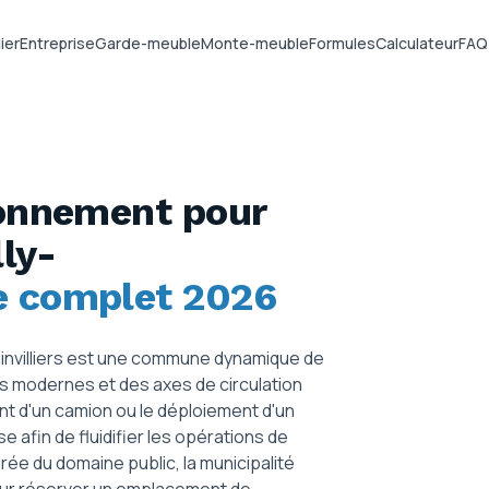
ier
Entreprise
Garde-meuble
Monte-meuble
Formules
Calculateur
FAQ
ionnement pour
lly-
e complet 2026
mainvilliers est une commune dynamique de
s modernes et des axes de circulation
t d'un camion ou le déploiement d'un
afin de fluidifier les opérations de
ée du domaine public, la municipalité