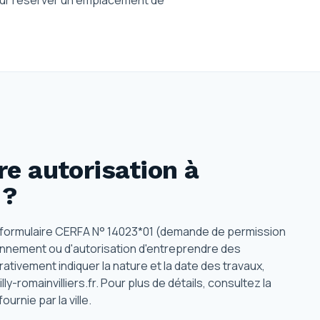
pour réserver un emplacement de
e autorisation
à
?
 le formulaire CERFA N° 14023*01 (demande de permission
ionnement ou d'autorisation d'entreprendre des
ativement indiquer la nature et la date des travaux,
y-romainvilliers.fr. Pour plus de détails, consultez la
urnie par la ville.