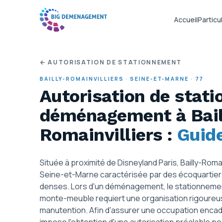
Accueil
Particul
← AUTORISATION DE STATIONNEMENT
BAILLY-ROMAINVILLIERS
·
SEINE-ET-MARNE
·
77
Autorisation de stat
déménagement
à Bai
Romainvilliers
:
Guid
Située à proximité de Disneyland Paris, Bailly-Ro
Seine-et-Marne caractérisée par des écoquartier
denses. Lors d'un déménagement, le stationnemen
monte-meuble requiert une organisation rigoureuse 
manutention. Afin d'assurer une occupation encadr