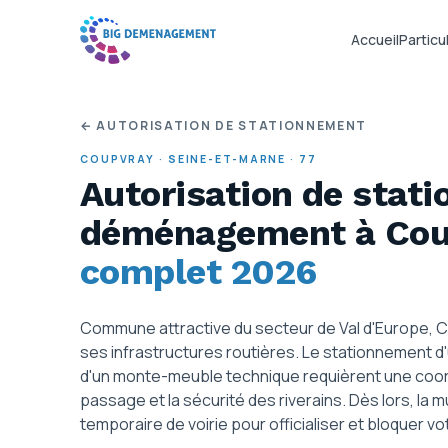
Accueil
Particul
← AUTORISATION DE STATIONNEMENT
COUPVRAY
·
SEINE-ET-MARNE
·
77
Autorisation de stat
déménagement
à Co
complet 2026
Commune attractive du secteur de Val d'Europe, 
ses infrastructures routières. Le stationnement
d'un monte-meuble technique requièrent une coor
passage et la sécurité des riverains. Dès lors, la m
temporaire de voirie pour officialiser et bloquer 