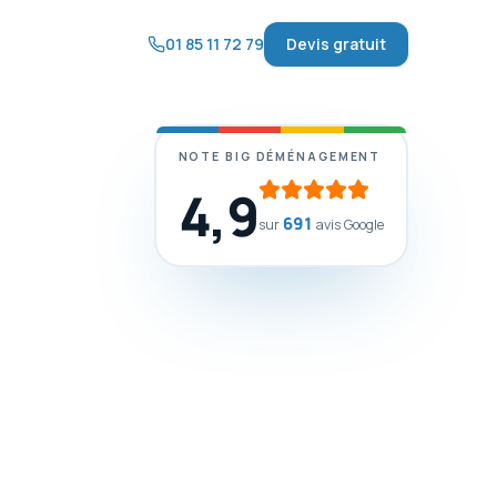
01 85 11 72 79
Devis gratuit
NOTE BIG DÉMÉNAGEMENT
4,9
691
sur
avis Google