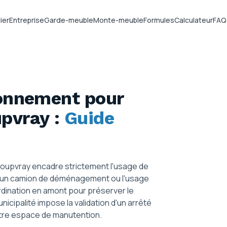
ier
Entreprise
Garde-meuble
Monte-meuble
Formules
Calculateur
FAQ
ionnement pour
upvray
:
Guide
Coupvray encadre strictement l'usage de
 d'un camion de déménagement ou l'usage
dination en amont pour préserver le
unicipalité impose la validation d'un arrêté
votre espace de manutention.