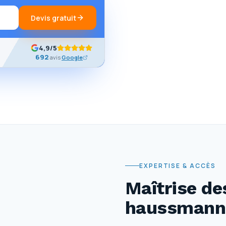
Devis gratuit
4,9
/5
692
avis
Google
EXPERTISE & ACCÈS
Maîtrise d
haussmann