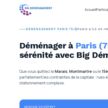
Accueil
Particul
DÉMÉNAGEMENT PARIS 75
PARIS & ÎLE-DE-
Déménager à
Paris (7
sérénité avec Big D
Que vous quittiez le
Marais
,
Montmartre
ou le
15
parfaitement les contraintes de la capitale : rues ét
stationnement complexe.
ADRESSE DE DÉPART