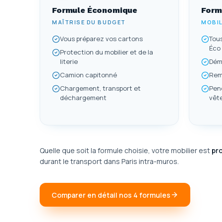
Formule
Économique
Form
MAÎTRISE DU BUDGET
MOBIL
Vous préparez vos cartons
Tous
Éco
Protection du mobilier et de la
literie
Dém
Camion capitonné
Rem
Chargement, transport et
Pend
déchargement
vêt
Quelle que soit la formule choisie, votre mobilier est
pr
durant le transport dans Paris intra-muros.
Comparer en détail nos 4 formules