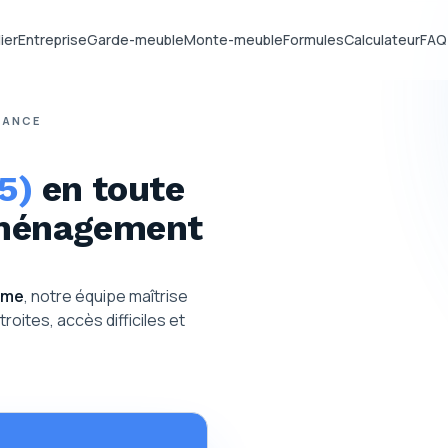
ier
Entreprise
Garde-meuble
Monte-meuble
Formules
Calculateur
FAQ
FRANCE
5)
en toute
éménagement
ème
, notre équipe maîtrise
roites, accès difficiles et