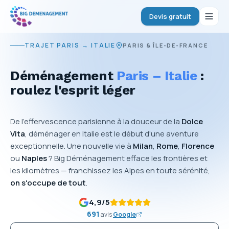
Devis gratuit
TRAJET PARIS → ITALIE
PARIS & ÎLE-DE-FRANCE
Déménagement
Paris – Italie
:
roulez l'esprit léger
De l'effervescence parisienne à la douceur de la
Dolce
Vita
, déménager en Italie est le début d'une aventure
exceptionnelle. Une nouvelle vie à
Milan
,
Rome
,
Florence
ou
Naples
? Big Déménagement efface les frontières et
les kilomètres — franchissez les Alpes en toute sérénité,
on s'occupe de tout
.
4,9
/5
691
avis
Google