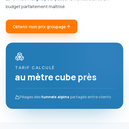
budget parfaitement maîtrisé.
Obtenir mon prix groupage
TARIF CALCULÉ
au mètre cube près
Péages des
tunnels alpins
partagés entre clients