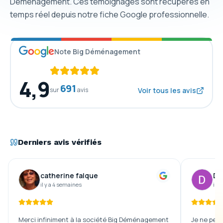
Déménagement. Ces témoignages sont récupérés en
temps réel depuis notre fiche Google professionnelle.
Note Big Déménagement
4,9
691
sur
avis
Voir tous les avis
Derniers avis vérifiés
catherine falque
De
il y a 4 semaines
il y
Merci infiniment à la société Big Déménagement
Je ne peux