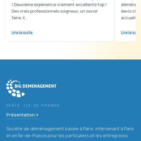
! Deuxième expérience vraiment excellente top !
déménagem
Des vrais professionnels soigneux, un savoir
devis clai
faire, il…
accueil …
Lire la suite
Lire la suit
Déménagement Paris Italie Milan Rome Florence Naples Turin Ve
PARIS · ÎLE-DE-FRANCE
Présentation
Société de déménagement basée à Paris, intervenant à Paris
et en Île-de-France pour les particuliers et les entreprises.