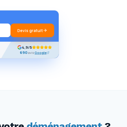
Devis gratuit
4,9
/5
690
avis
Google
votre
déménagement
?