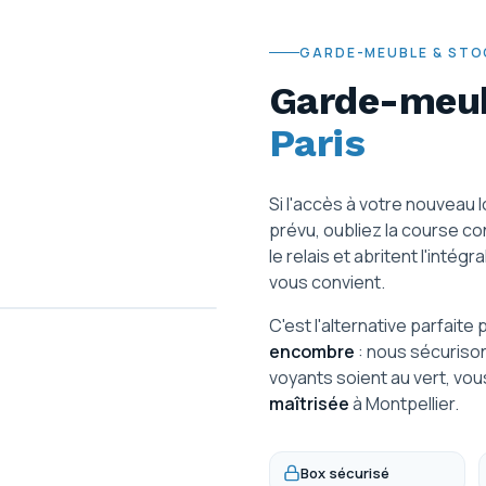
GARDE-MEUBLE & ST
Garde-meub
Paris
Si l'accès à votre nouveau 
prévu, oubliez la course c
le relais et abritent l'intég
vous convient.
C'est l'alternative parfaite 
encombre
: nous sécuriso
voyants soient au vert, vou
maîtrisée
à Montpellier.
Box sécurisé