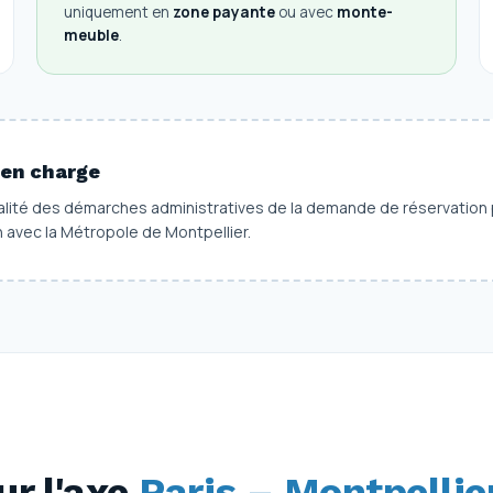
uniquement en
zone payante
ou avec
monte-
meuble
.
en charge
ité des démarches administratives de la demande de réservation p
n avec la Métropole de Montpellier.
ur l'axe
Paris – Montpellie