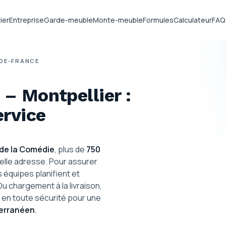
ier
Entreprise
Garde-meuble
Monte-meuble
Formules
Calculateur
FAQ
-DE-FRANCE
– Montpellier :
ervice
 de la Comédie
, plus de
750
elle adresse. Pour assurer
s équipes planifient et
 chargement à la livraison,
 en toute sécurité pour une
terranéen
.