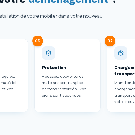
nstallation de votre mobilier dans votre nouveau
03
04
Protection
Chargem
transpor
l'équipe,
Housses, couvertures
 matériel
matelassées, sangles,
Manutenti
 et vos
cartons renforcés : vos
chargement
biens sont sécurisés.
transport 
votre nou