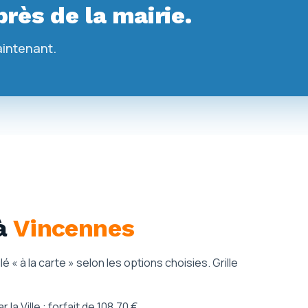
rès de la mairie.
aintenant.
à
Vincennes
lé « à la carte » selon les options choisies. Grille
a Ville : forfait de 108,70 €