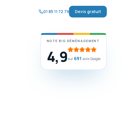
01 85 11 72 79
Devis gratuit
NOTE BIG DÉMÉNAGEMENT
4,9
691
sur
avis Google