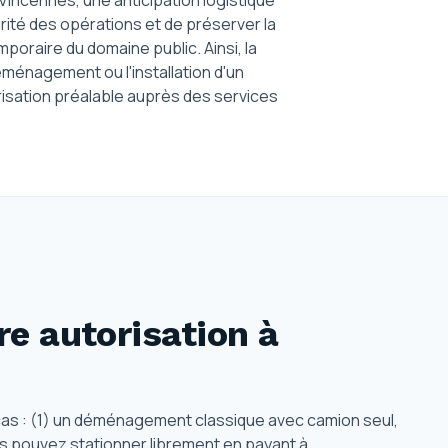
incennes, une anticipation logistique
urité des opérations et de préserver la
emporaire du domaine public. Ainsi, la
énagement ou l'installation d'un
sation préalable auprès des services
e autorisation
à
 cas : (1) un déménagement classique avec camion seul,
us pouvez stationner librement en payant à