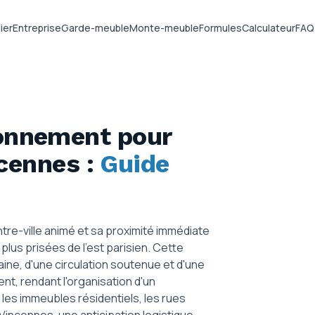
ier
Entreprise
Garde-meuble
Monte-meuble
Formules
Calculateur
FAQ
ionnement pour
ncennes
:
Guide
e-ville animé et sa proximité immédiate
lus prisées de l'est parisien. Cette
ine, d'une circulation soutenue et d'une
nt, rendant l'organisation d'un
es immeubles résidentiels, les rues