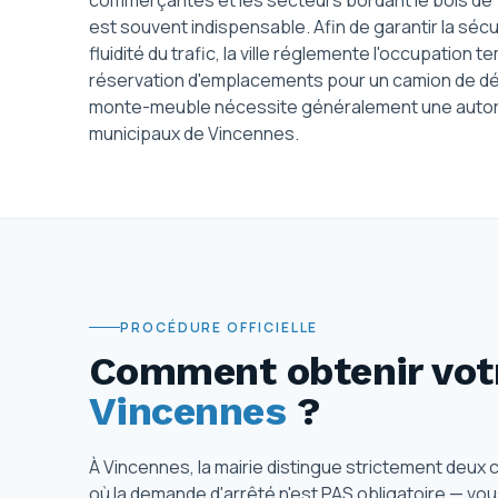
commerçantes et les secteurs bordant le bois de V
est souvent indispensable. Afin de garantir la séc
fluidité du trafic, la ville réglemente l'occupation t
réservation d'emplacements pour un camion de dém
monte-meuble nécessite généralement une autori
municipaux de Vincennes.
PROCÉDURE OFFICIELLE
Comment obtenir votr
Vincennes
?
À Vincennes, la mairie distingue strictement deux
où la demande d'arrêté n'est PAS obligatoire — vo