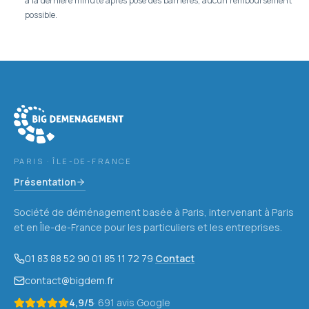
à la dernière minute après pose des barrières, aucun remboursement
possible.
PARIS · ÎLE-DE-FRANCE
Présentation
Société de déménagement basée à Paris, intervenant à Paris
et en Île-de-France pour les particuliers et les entreprises.
01 83 88 52 90
·
01 85 11 72 79
·
Contact
contact@bigdem.fr
4,9
/5
·
691
avis Google