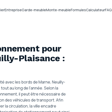
ier
Entreprise
Garde-meuble
Monte-meuble
Formules
Calculateur
FAQ
ionnement pour
illy-Plaisance
:
té avec les bords de Marne, Neuilly-
ut au long de l'année. Selon la
ionnement, il peut être nécessaire de
ion des véhicules de transport. Afin
 la circulation, la ville encadre