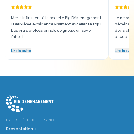
Merci infiniment à la société Big Déménagement
Je ne peux
! Deuxième expérience vraiment excellente top !
déménagem
Des vrais professionnels soigneux, un savoir
devis clai
faire, il…
accueil …
Lire la suite
Lire la suit
Big Déménagement
dans tout le Val-de-Marne (94)
PARIS · ÎLE-DE-FRANCE
Présentation