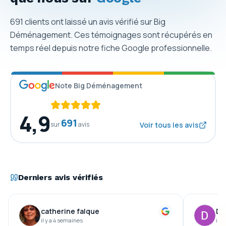
691
clients ont laissé un avis vérifié sur Big
Déménagement. Ces témoignages sont récupérés en
temps réel depuis notre fiche Google professionnelle.
Note Big Déménagement
4,9
691
sur
avis
Voir tous les avis
Derniers avis vérifiés
catherine falque
De
il y a 4 semaines
il y