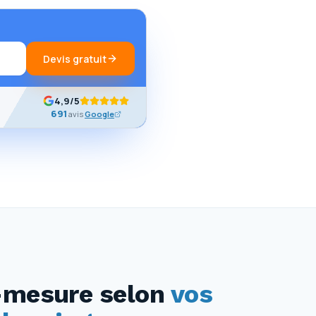
Devis gratuit
4,9
/5
691
avis
Google
-mesure selon
vos