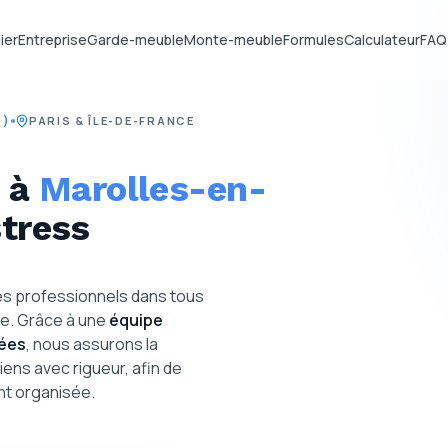
ier
Entreprise
Garde-meuble
Monte-meuble
Formules
Calculateur
FAQ
0)
PARIS & ÎLE-DE-FRANCE
 à
Marolles-en-
stress
les professionnels dans tous
e. Grâce à une
équipe
sées
, nous assurons la
iens avec rigueur, afin de
ent organisée.