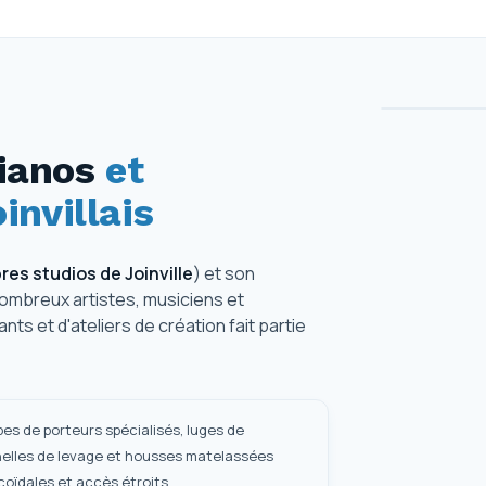
pianos
et
invillais
res studios de Joinville
) et son
ombreux artistes, musiciens et
ts et d'ateliers de création fait partie
pes de porteurs spécialisés, luges de
lles de levage et housses matelassées
coïdales et accès étroits.