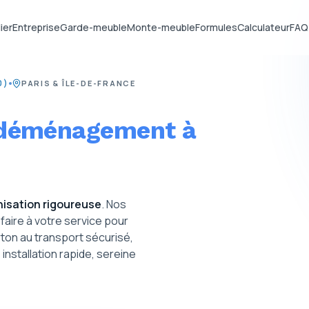
ier
Entreprise
Garde-meuble
Monte-meuble
Formules
Calculateur
FAQ
0)
PARIS & ÎLE-DE-FRANCE
 déménagement à
isation rigoureuse
. Nos
aire à votre service pour
arton au transport sécurisé,
nstallation rapide, sereine