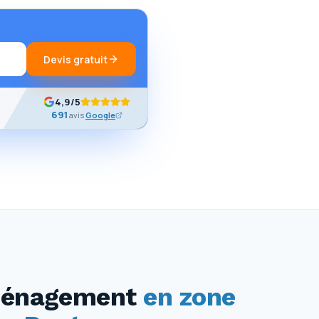
Devis gratuit
4,9
/5
691
avis
Google
éménagement
en zone