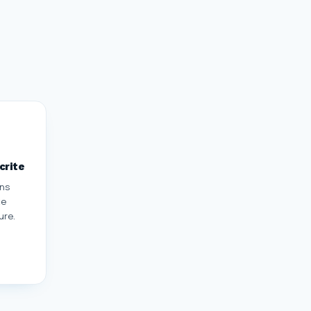
crite
ans
te
ure.