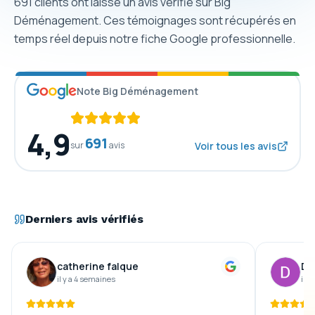
691
clients ont laissé un avis vérifié sur Big
Déménagement. Ces témoignages sont récupérés en
temps réel depuis notre fiche Google professionnelle.
Note Big Déménagement
4,9
691
sur
avis
Voir tous les avis
Derniers avis vérifiés
catherine falque
De
il y a 4 semaines
il y