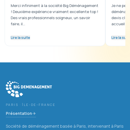
Merci infiniment à la société Big Déménagement
Je ne peux
! Deuxième expérience vraiment excellente top !
déménagem
Des vrais professionnels soigneux, un savoir
devis clai
faire, il…
accueil …
Lire la suite
Lire la suit
Big Déménagement
les Hauts-de-Seine (92)
PARIS · ÎLE-DE-FRANCE
Présentation
Société de déménagement basée à Paris, intervenant à Paris