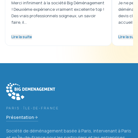
Merci infiniment à la société Big Déménagement
Je ne peux
! Deuxième expérience vraiment excellente top !
déménagem
Des vrais professionnels soigneux, un savoir
devis clai
faire, il…
accueil …
Lire la suite
Lire la suit
Big Déménagement
sur l'ensemble du Val-de-Marne (94)
PARIS · ÎLE-DE-FRANCE
Présentation
Société de déménagement basée à Paris, intervenant à Paris
et en Île-de-France pour les particuliers et les entreprises.