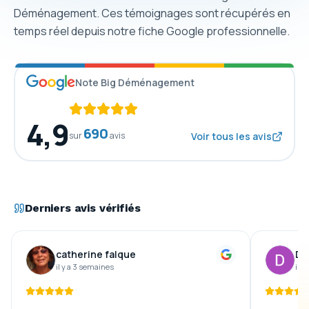
Déménagement. Ces témoignages sont récupérés en
temps réel depuis notre fiche Google professionnelle.
Note Big Déménagement
4,9
690
sur
avis
Voir tous les avis
Derniers avis vérifiés
catherine falque
De
il y a 3 semaines
il y