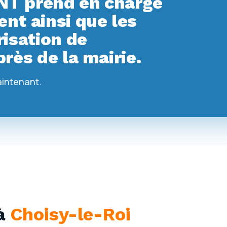
T prend en charge
t ainsi que les
isation de
rès de la mairie.
aintenant.
à
Choisy-le-Roi