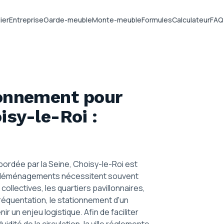
ier
Entreprise
Garde-meuble
Monte-meuble
Formules
Calculateur
FAQ
ionnement pour
isy-le-Roi
:
bordée par la Seine, Choisy-le-Roi est
 déménagements nécessitent souvent
ollectives, les quartiers pavillonnaires,
réquentation, le stationnement d'un
un enjeu logistique. Afin de faciliter