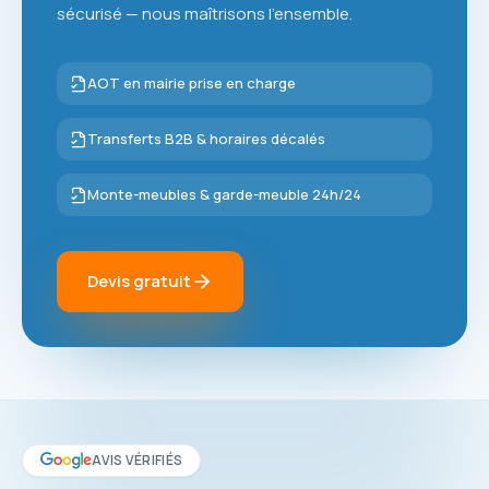
sécurisé — nous maîtrisons l'ensemble.
AOT en mairie prise en charge
Transferts B2B & horaires décalés
Monte-meubles & garde-meuble 24h/24
Devis gratuit
AVIS VÉRIFIÉS