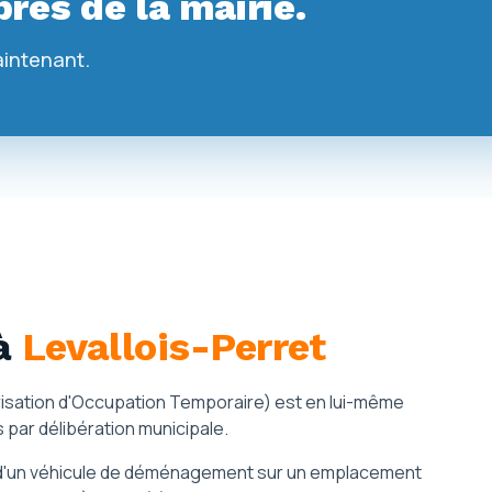
rès de la mairie.
aintenant.
à
Levallois-Perret
torisation d'Occupation Temporaire) est en lui-même
s par délibération municipale.
ion d'un véhicule de déménagement sur un emplacement