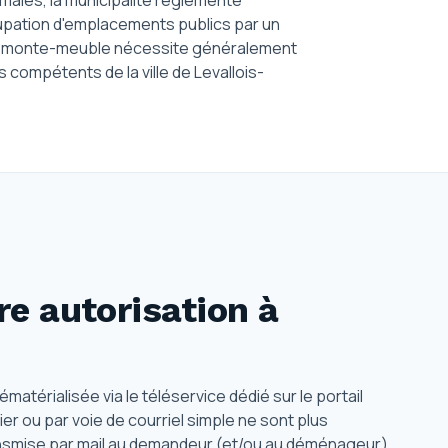
ales, la municipalité réglemente
occupation d'emplacements publics par un
de monte-meuble nécessite généralement
s compétents de la ville de Levallois-
e autorisation
à
matérialisée via le téléservice dédié sur le portail
er ou par voie de courriel simple ne sont plus
transmise par mail au demandeur (et/ou au déménageur)