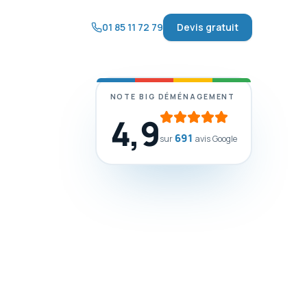
01 85 11 72 79
Devis gratuit
NOTE BIG DÉMÉNAGEMENT
4,9
691
sur
avis Google