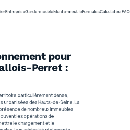
ier
Entreprise
Garde-meuble
Monte-meuble
Formules
Calculateur
FAQ
ionnement pour
allois-Perret
:
erritoire particulièrement dense,
lus urbanisées des Hauts-de-Seine. La
la présence de nombreux immeubles
t souvent les opérations de
ttre le chargement et le