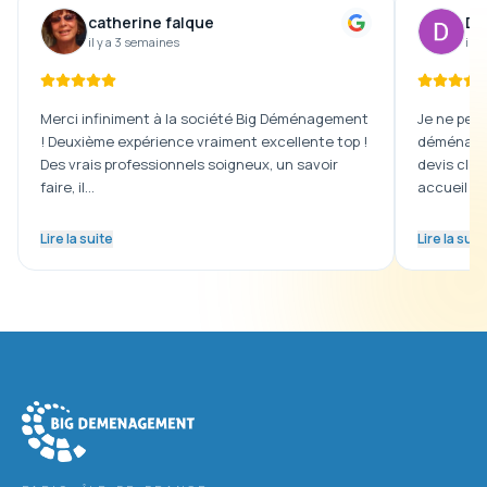
catherine falque
De
il y a 3 semaines
il y
Merci infiniment à la société Big Déménagement
Je ne peux
! Deuxième expérience vraiment excellente top !
déménagem
Des vrais professionnels soigneux, un savoir
devis clai
faire, il…
accueil …
Lire la suite
Lire la suit
Big Déménagement
dans tout le Val-de-Marne (94)