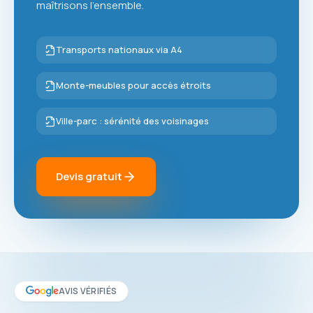
maîtrisons l'ensemble.
Transports nationaux via A4
Monte-meubles pour accès étroits
Ville-parc : sérénité des voisinages
Devis gratuit
AVIS VÉRIFIÉS