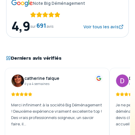
Note Big Déménagement
4,9
691
sur
avis
Voir tous les avis
Derniers avis vérifiés
catherine falque
De
il y a 4 semaines
il y
Merci infiniment à la société Big Déménagement
Je ne peux
! Deuxième expérience vraiment excellente top !
déménagem
Des vrais professionnels soigneux, un savoir
devis clai
faire, il…
accueil …