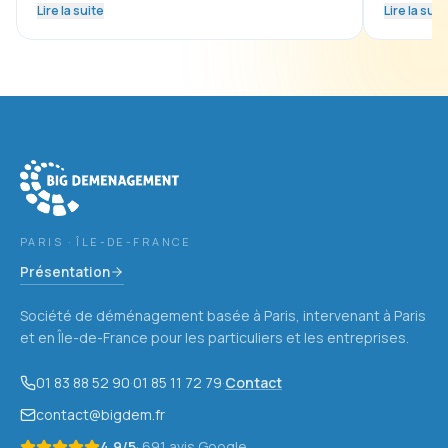
Lire la suite
Lire la suit
Big Déménagement
Chevilly-Larue et tout le Val-de-Marne
PARIS · ÎLE-DE-FRANCE
Présentation
Société de déménagement basée à Paris, intervenant à Paris
et en Île-de-France pour les particuliers et les entreprises.
01 83 88 52 90
·
01 85 11 72 79
·
Contact
contact@bigdem.fr
4,9
/5
·
691
avis Google