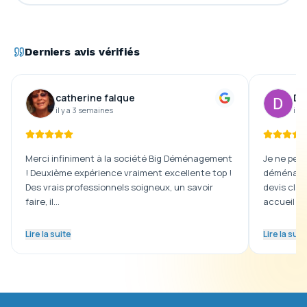
Derniers avis vérifiés
catherine falque
De
il y a 3 semaines
il y
Merci infiniment à la société Big Déménagement
Je ne peux
! Deuxième expérience vraiment excellente top !
déménagem
Des vrais professionnels soigneux, un savoir
devis clai
faire, il…
accueil …
Lire la suite
Lire la suit