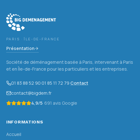
Big Déménagement
les Hauts-de-Seine (92)
PARIS · ÎLE-DE-FRANCE
Présentation
Société de déménagement basée à Paris, intervenant à Paris
et en Île-de-France pour les particuliers et les entreprises.
01 83 88 52 90
·
01 85 11 72 79
·
Contact
contact@bigdem.fr
4,9
/5
·
691
avis Google
INFORMATIONS
Accueil