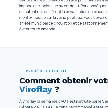
pentes sur les coteaux et un axe principal très fr
impose une logistique au cordeau. Par conséquent
manutention requièrent la privatisation de places d
monte-meuble sur la voirie publique, vous devez ob
arrêté municipal de circulation et de stationnemen
éviter toute amende.
PROCÉDURE OFFICIELLE
Comment obtenir votr
Viroflay
?
À Viroflay, la demande d'AOT est instruite par le Se
Général de Gaulle). Le canal recommandé est l'e-mai