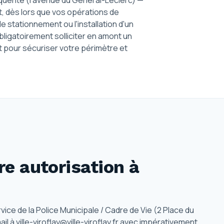
équenté (l'avenue du Général-Leclerc) —
, dès lors que vos opérations de
e stationnement ou l'installation d'un
ligatoirement solliciter en amont un
t pour sécuriser votre périmètre et
e autorisation
à
rvice de la Police Municipale / Cadre de Vie (2 Place du
l à ville-viroflay@ville-viroflay.fr avec impérativement