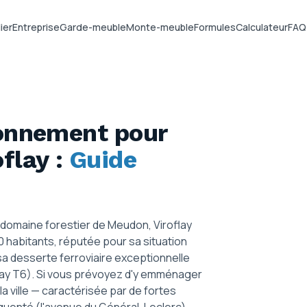
ier
Entreprise
Garde-meuble
Monte-meuble
Formules
Calculateur
FAQ
ionnement pour
oflay
:
Guide
 domaine forestier de Meudon, Viroflay
 habitants, réputée pour sa situation
a desserte ferroviaire exceptionnelle
amway T6). Si vous prévoyez d'y emménager
la ville — caractérisée par de fortes