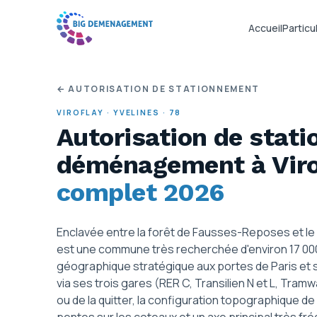
Accueil
Particul
← AUTORISATION DE STATIONNEMENT
VIROFLAY
·
YVELINES
·
78
Autorisation de stat
déménagement
à Vir
complet 2026
Enclavée entre la forêt de Fausses-Reposes et le
est une commune très recherchée d'environ 17 000
géographique stratégique aux portes de Paris et s
via ses trois gares (RER C, Transilien N et L, Tr
ou de la quitter, la configuration topographique de 