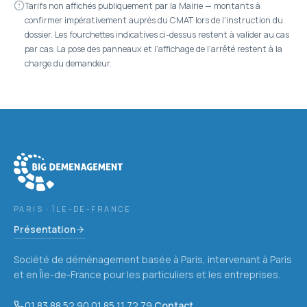
Tarifs non affichés publiquement par la Mairie — montants à
confirmer impérativement auprès du CMAT lors de l'instruction du
dossier. Les fourchettes indicatives ci-dessus restent à valider au cas
par cas. La pose des panneaux et l'affichage de l'arrêté restent à la
charge du demandeur.
PARIS · ÎLE-DE-FRANCE
Présentation
Société de déménagement basée à Paris, intervenant à Paris
et en Île-de-France pour les particuliers et les entreprises.
01 83 88 52 90
·
01 85 11 72 79
·
Contact