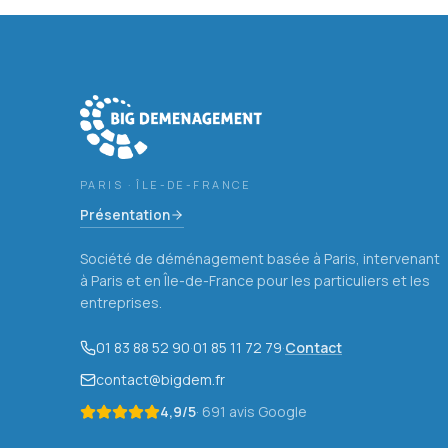
PARIS · ÎLE-DE-FRANCE
Présentation
Société de déménagement basée à Paris, intervenant
à Paris et en Île-de-France pour les particuliers et les
entreprises.
01 83 88 52 90
·
01 85 11 72 79
·
Contact
contact@bigdem.fr
4,9
/5
·
691
avis Google