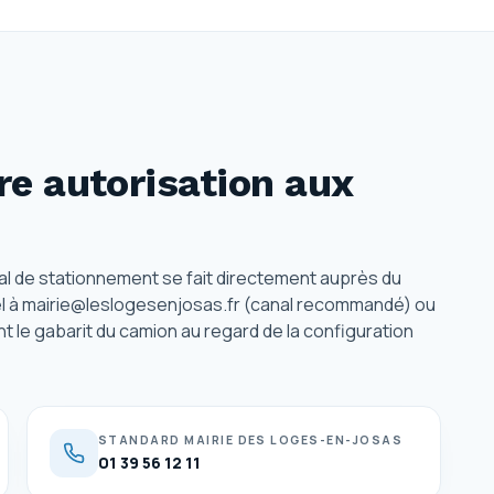
e autorisation
aux
l de stationnement se fait directement auprès du
riel à mairie@leslogesenjosas.fr (canal recommandé) ou
nt le gabarit du camion au regard de la configuration
STANDARD MAIRIE DES LOGES-EN-JOSAS
01 39 56 12 11