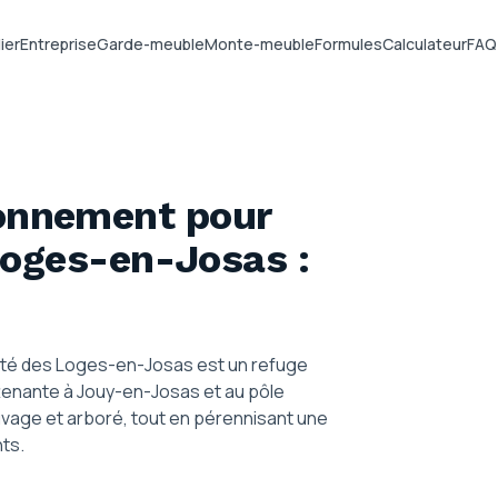
ier
Entreprise
Garde-meuble
Monte-meuble
Formules
Calculateur
FAQ
ionnement pour
Loges-en-Josas
:
calité des Loges-en-Josas est un refuge
Attenante à Jouy-en-Josas et au pôle
auvage et arboré, tout en pérennisant une
nts.