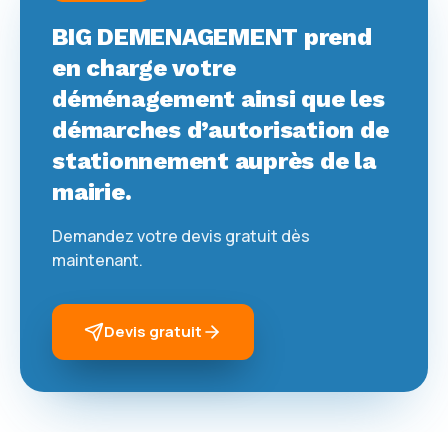
BIG DEMENAGEMENT prend
en charge votre
déménagement ainsi que les
démarches d’autorisation de
stationnement auprès de la
mairie.
Demandez votre devis gratuit dès
maintenant.
Devis gratuit