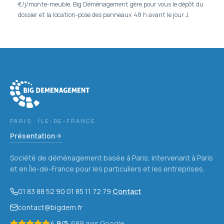
€/j/monte-meuble. Big Déménagement gère pour vous le dépôt du
dossier et la location-pose des panneaux 48 h avant le jour J.
PARIS · ÎLE-DE-FRANCE
Présentation
Société de déménagement basée à Paris, intervenant à Paris
et en Île-de-France pour les particuliers et les entreprises.
01 83 88 52 90
·
01 85 11 72 79
·
Contact
contact@bigdem.fr
4,9
/5
·
689
avis Google