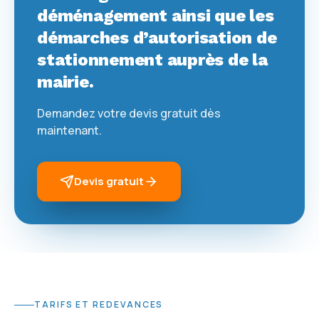
déménagement ainsi que les
démarches d’autorisation de
stationnement auprès de la
mairie.
Demandez votre devis gratuit dès
maintenant.
Devis gratuit
TARIFS ET REDEVANCES