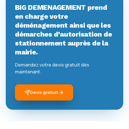
BIG DEMENAGEMENT prend
en charge votre
déménagement ainsi que les
démarches d’autorisation de
stationnement auprès de la
mairie.
Demandez votre devis gratuit dès
maintenant.
Devis gratuit