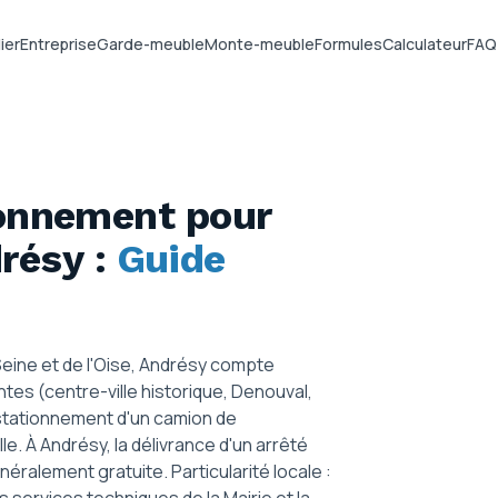
ier
Entreprise
Garde-meuble
Monte-meuble
Formules
Calculateur
FAQ
ionnement pour
drésy
:
Guide
eine et de l'Oise, Andrésy compte
ntes (centre-ville historique, Denouval,
 stationnement d'un camion de
. À Andrésy, la délivrance d'un arrêté
alement gratuite. Particularité locale :