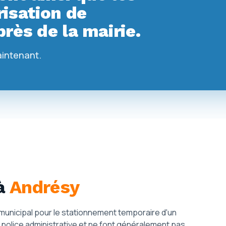
isation de
rès de la mairie.
aintenant.
à
Andrésy
é municipal pour le stationnement temporaire d'un
olice administrative et ne font généralement pas