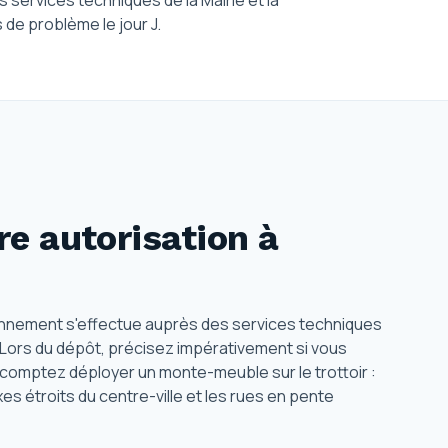
s services techniques de la Mairie et la
 de problème le jour J.
e autorisation
à
ionnement s'effectue auprès des services techniques
). Lors du dépôt, précisez impérativement si vous
ous comptez déployer un monte-meuble sur le trottoir :
xes étroits du centre-ville et les rues en pente