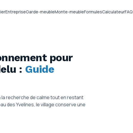
ier
Entreprise
Garde-meuble
Monte-meuble
Formules
Calculateur
FAQ
ionnement pour
elu
:
Guide
 la recherche de calme tout en restant
u des Yvelines, le village conserve une