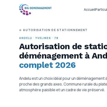
Accueil
Particul
← AUTORISATION DE STATIONNEMENT
ANDELU
·
YVELINES
·
78
Autorisation de stat
déménagement
à And
complet 2026
Andelu est un choix idéal pour un déménagement à
proche des grands axes. Commune rurale du platea
atmosphère paisible et un cadre de vie préservé.