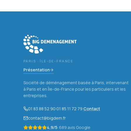
PARIS · ÎLE-DE-FRANCE
Présentation
Société de déménagement basée à Paris, intervenant
à Paris et en Île-de-France pour les particuliers et les
entreprises.
01 83 88 52 90
·
01 85 11 72 79
·
Contact
contact@bigdem.fr
4,9
/5
·
689
avis Google